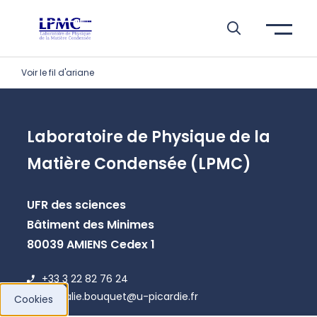
Aller à l’entête de page
Aller au menu principale
Aller au contenu principal
Aller à la recherche
Passer aux cookies
Aller au pied de page
Voir le fil d'ariane
Laboratoire de Physique de la
Matière Condensée (LPMC)
UFR des sciences
Bâtiment des Minimes
80039 AMIENS Cedex 1
+33 3 22 82 76 24
nathalie.bouquet@u-picardie.fr
Cookies