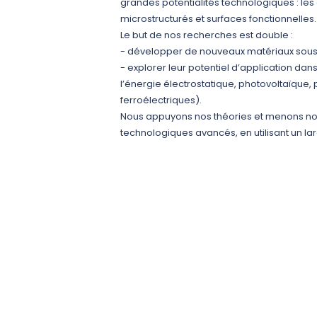
grandes potentialités technologiques : le
microstructurés et surfaces fonctionnelles.
Le but de nos recherches est double :
- développer de nouveaux matériaux sous 
- explorer leur potentiel d’application da
l’énergie électrostatique, photovoltaïque,
ferroélectriques).
Nous appuyons nos théories et menons nos
technologiques avancés, en utilisant un la