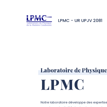
Aller à l’entête de page
Aller au menu principale
Aller au contenu principal
Aller à la recherche
Passer aux cookies
Aller au pied de page
LPMC - UR UPJV 2081
Laboratoire de Physique
LPMC
Notre laboratoire développe des expertis