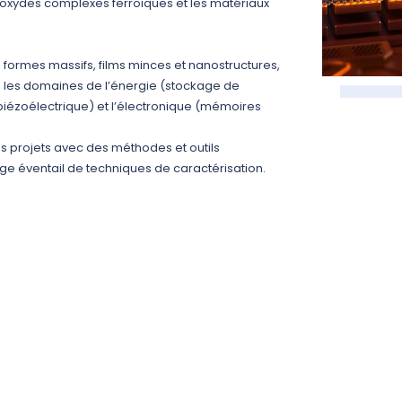
s oxydes complexes ferroïques et les matériaux
formes massifs, films minces et nanostructures,
ns les domaines de l’énergie (stockage de
 piézoélectrique) et l’électronique (mémoires
 projets avec des méthodes et outils
rge éventail de techniques de caractérisation.