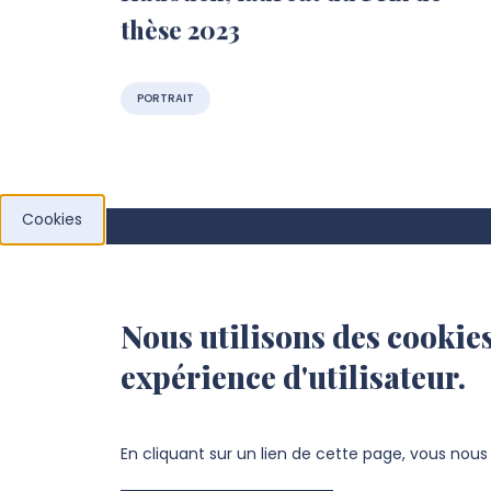
thèse 2023
PORTRAIT
Cookies
Laboratoire de Physique de
Nous utilisons des cookies
la Matière Condensée
expérience d'utilisateur.
(LPMC)
UFR des sciences
En cliquant sur un lien de cette page, vous nou
Bâtiment des Minimes