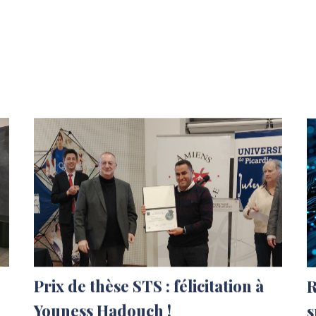
Prix de thèse STS : félicitation à
R
Youness Hadouch !
s